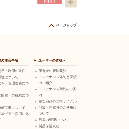
特殊仕様
ページトップ
前の注意事項
ユーザーの皆様へ
場所・利用の条件
所有者の管理義務
メンテナンス体制と実績
環境について
のご紹介
続き・管理義務につ
メンテナンス契約のご案
内
（回線）の接続につ
主な部品の交換サイクル
地震・停電時のご使用に
依頼工事について
ついて
乗場ドアご採用にあ
て
日常の管理について
製品保証規程