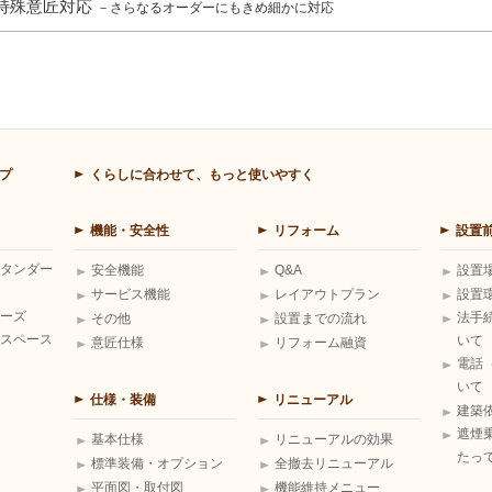
特殊意匠対応
－さらなるオーダーにもきめ細かに対応
プ
くらしに合わせて、もっと使いやすく
機能・安全性
リフォーム
設置
タンダー
安全機能
Q&A
設置
サービス機能
レイアウトプラン
設置
ーズ
法手
その他
設置までの流れ
スペース
いて
意匠仕様
リフォーム融資
電話
いて
仕様・装備
リニューアル
建築
遮煙
基本仕様
リニューアルの効果
たっ
標準装備・オプション
全撤去リニューアル
平面図・取付図
機能維持メニュー