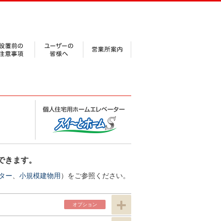
できます。
ター
、
小規模建物用
）をご参照ください。
オプ
ション