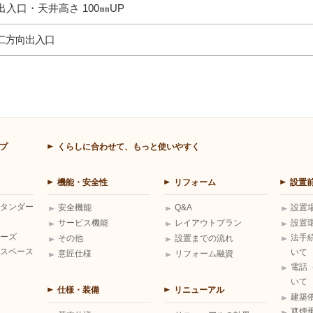
出入口・天井高さ 100㎜UP
二方向出入口
プ
くらしに合わせて、もっと使いやすく
機能・安全性
リフォーム
設置
タンダー
安全機能
Q&A
設置
サービス機能
レイアウトプラン
設置
ーズ
法手
その他
設置までの流れ
スペース
いて
意匠仕様
リフォーム融資
電話
いて
仕様・装備
リニューアル
建築
遮煙