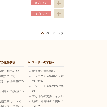
オプ
ション
オプ
ション
ページトップ
前の注意事項
ユーザーの皆様へ
場所・利用の条件
所有者の管理義務
メンテナンス体制と実績
環境について
のご紹介
続き・管理義務につ
メンテナンス契約のご案
内
（回線）の接続につ
主な部品の交換サイクル
地震・停電時のご使用に
依頼工事について
ついて
乗場ドアご採用にあ