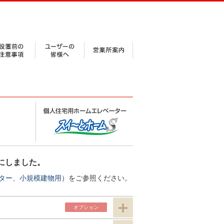
にしました。
ター
、
小規模建物用
）をご参照ください。
オプ
ション