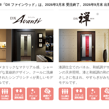
※「DX ファインウッド」は、2026年3月末 受注終了、2026年9月末 
※
メタリックなマテリアル感、シャー
漆調仕立てのパネル、和紙調デ
プな直線的デザイン。クールに洗練
ンの天井照明。漆と和紙調の和
されたシンプリシティが美しいモデ
さしさに包まれ、やすらぎがみ
ルです。
モデルです。