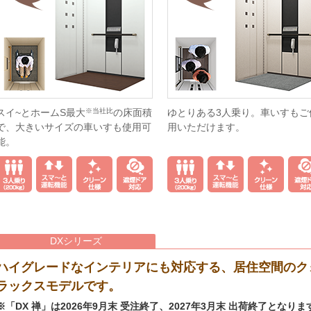
スイ~とホームS最大
※当社比
の床面積
ゆとりある3人乗り。車いすもご
で、大きいサイズの車いすも使用可
用いただけます。
能。
DXシリーズ
ハイグレードなインテリアにも対応する、居住空間のク
ラックスモデルです。
※「DX 禅」は2026年9月末 受注終了、2027年3月末 出荷終了となりま