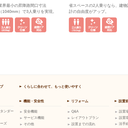
業界最小の昇降路間口寸法
省スペースの2人乗りなら、建物
（1040mm）で3人乗りを実現。
計の自由度がアップ。
プ
くらしに合わせて、もっと使いやすく
機能・安全性
リフォーム
設置
タンダー
安全機能
Q&A
設置
サービス機能
レイアウトプラン
設置
ーズ
法手
その他
設置までの流れ