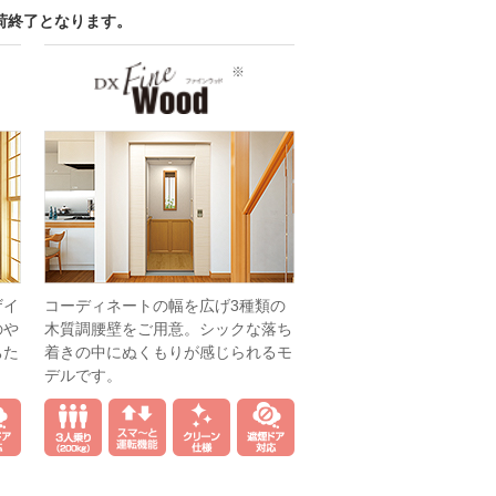
出荷終了となります。
※
ザイ
コーディネートの幅を広げ3種類の
のや
木質調腰壁をご用意。シックな落ち
ちた
着きの中にぬくもりが感じられるモ
デルです。