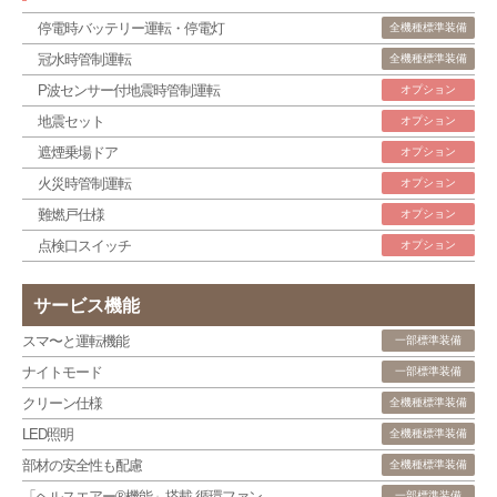
停電時バッテリー運転・停電灯
全機種標準装備
冠水時管制運転
全機種標準装備
P波センサー付地震時管制運転
オプション
地震セット
オプション
遮煙乗場ドア
オプション
火災時管制運転
オプション
難燃戸仕様
オプション
点検口スイッチ
オプション
サービス機能
スマ〜と運転機能
一部標準装備
ナイトモード
一部標準装備
クリーン仕様
全機種標準装備
LED照明
全機種標準装備
部材の安全性も配慮
全機種標準装備
「ヘルスエアー®機能」搭載 循環ファン
一部標準装備