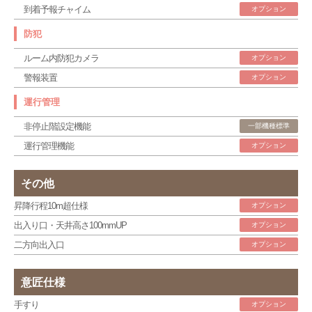
到着予報チャイム
オプション
防犯
ルーム内防犯カメラ
オプション
警報装置
オプション
運行管理
非停止階設定機能
一部機種標準
運行管理機能
オプション
その他
昇降行程10m超仕様
オプション
出入り口・天井高さ100mmUP
オプション
二方向出入口
オプション
意匠仕様
手すり
オプション