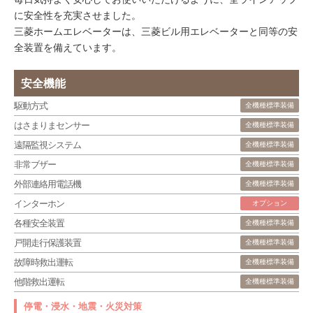
に安全性を充実させました。
三菱ホームエレベーターは、三菱ビル用エレベーターと同等の安
全装置を備えています。
安全機能
駆動方式
全機種標準装備
はさまりまセンサー
全機種標準装備
遠隔監視システム
全機種標準装備
非常ブザー
全機種標準装備
外部連絡用電話機
全機種標準装備
インターホン
オプション
各種安全装置
全機種標準装備
戸開走行保護装置
全機種標準装備
故障時救出運転
全機種標準装備
他階救出運転
全機種標準装備
停電・浸水・地震・火災対策