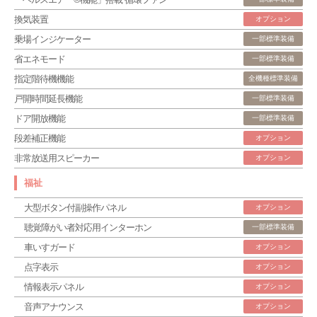
換気装置
オプション
乗場インジケーター
一部標準装備
省エネモード
一部標準装備
指定階待機機能
全機種標準装備
戸開時間延長機能
一部標準装備
ドア開放機能
一部標準装備
段差補正機能
オプション
非常放送用スピーカー
オプション
福祉
大型ボタン付副操作パネル
オプション
聴覚障がい者対応用インターホン
一部標準装備
車いすガード
オプション
点字表示
オプション
情報表示パネル
オプション
音声アナウンス
オプション