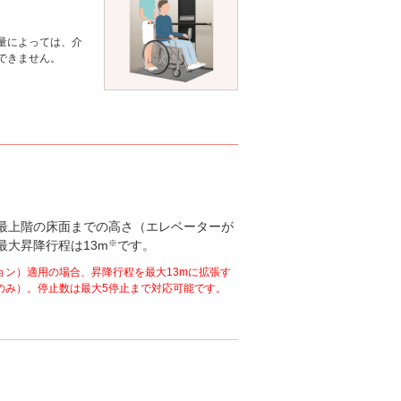
。
量によっては、介
できません。
最上階の床面までの高さ（エレベーターが
最大昇降行程は13m
※
です。
ョン）適用の場合、昇降行程を最大13mに拡張す
のみ）。停止数は最大5停止まで対応可能です。