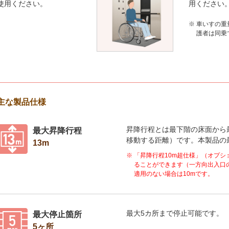
使用ください。
用ください
※
車いすの重
護者は同乗
主な製品仕様
昇降行程とは最下階の床面から
最大昇降行程
移動する距離）です。本製品の
13m
※
「昇降行程10m超仕様」（オプシ
ることができます（一方向出入口
適用のない場合は10mです。
最大5カ所まで停止可能です。
最大停止箇所
5ヶ所