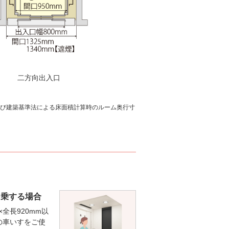
二方向出入口
び建築基準法による床面積計算時のルーム奥行寸
同乗する場合
×全長920mm以
の車いすをご使