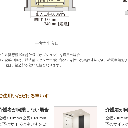
一方向出入口
※1
昇降行程10m超仕様（オプション）を適用の場合
※2
記載の値は、踏込部（センサー感知部分）を除いた奥行寸法です。確認申請およ
法は、踏込部を除いた値となります。
ご使用いただける車いす
介護者が同乗しない場合
介護者が
全幅700mm×全長1020mm
全幅700mm
以下のサイズの車いすをご
下のサイズ