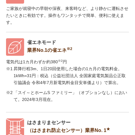
ご家族が就寝中の早朝や深夜、来客時など、より静かに運転させ
たいときに有効です。操作もワンタッチで簡単、便利に使えま
す。
省エネモード
※2
業界No.1の省エネ
※2
電気代は1カ月わずか約380
円
※1
昇降行程3m、1日20回使用した場合の1カ月の電気料金。
1kWh=31円：税込（公益社団法人 全国家庭電気製品公正取
引協議会 令和4年7月新電気料金目安単価より）で算出。
※2
「スイ～とホームS ファミリー」（オプションなし）におい
て。2024年3月現在。
はさまりまセンサー
★
（はさまれ防止センサー）業界No. 1