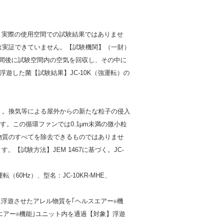
制）。実際の使用空間での試験結果ではありませ
は実証できていません。【試験機関】（一財）
時間後に試験空間内の空気を回収し、その中に
浮遊した菌【試験結果】JC-10K（強運転）の
70分後）。換気等による屋外からの新たな粒子の侵入
です。この循環ファンでは0.1μm未満の微小粒
物質のすべてを除去できるものではありませ
【試験方法】JEM 1467に基づく。JC-
（60Hz）、型名：JC-10KR-MHE、
に浮遊させたアレル物質を｢ヘルスエアー
機
®
エアー
機能｣ユニット内を通過【対象】浮遊
®