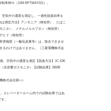
88％（15M-RPTMAY021）。
転後、空気中の濃度を測定し、一過性脱臭効率を
）内は測定方法】アンモニア（検知管）、たばこ
モニタ）、メチルメルカプタン（検知管）、
デヒド（検知管）
有害物質（一酸化炭素等）は、除去できませ
きるわけではありません。（三菱電機株式会
転後、空気中の濃度を測定【脱臭方法】JC-10K
ア（光音響ガスモニタ）【試験結果】2時間
機株式会社調べ）
す。エレベータールーム内での試験結果ではあ
です。