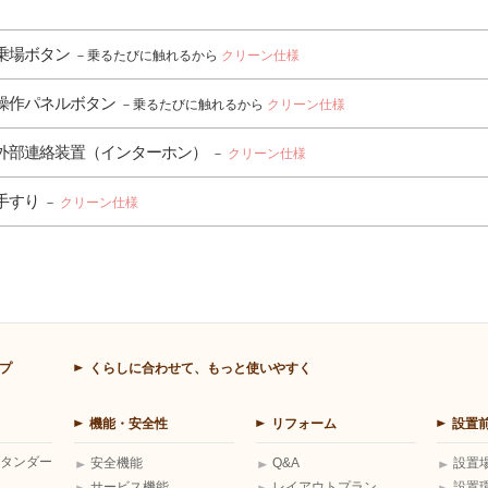
乗場ボタン
－乗るたびに触れるから
クリーン仕様
操作パネルボタン
－乗るたびに触れるから
クリーン仕様
外部連絡装置（インターホン）
－
クリーン仕様
手すり
－
クリーン仕様
プ
くらしに合わせて、もっと使いやすく
機能・安全性
リフォーム
設置
タンダー
安全機能
Q&A
設置
サービス機能
レイアウトプラン
設置