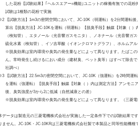
した花粉【試験結果】｢ヘルスエアー
機能｣ユニットの稼働有無での花粉抑制率
®
試験は1種類の花粉で実施
※2
【試験方法】1m3の密閉空間において、JC-10K（弱運転）を2分間運
算出【脱臭方法】JC-10Kを運転（弱運転）【脱臭手段】触媒【対象（ 
（検知管）、エタノール（光音響ガスモニタ）、ノネナール（光音響ガス
硫化水素（検知管）、イソ吉草酸（イオンクロマトグラフ）、ホルムアル
※脱臭効果は室内環境や臭気の発生量などによって異なります。たばこの
ん。常時発生し続けるにおい成分（建材臭、ペット臭等）はすべて除去で
社調べ）
※3
【試験方法】22.5m3の密閉空間において、JC-10K（強運転）を2時間運
を運転（強運転）【脱臭手段】触媒【対象（ ）内は測定方法】アンモニ
後、臭気強度が3から2に低減（自然減衰との差）
※脱臭効果は室内環境や臭気の発生量などによって異なります。（三菱電
本データは製造元の三菱電機株式会社が実施した一定条件下での試験結果で
りません。JC-10K・JC-10KRは三菱電機株式会社製で本製品と同等性能機種