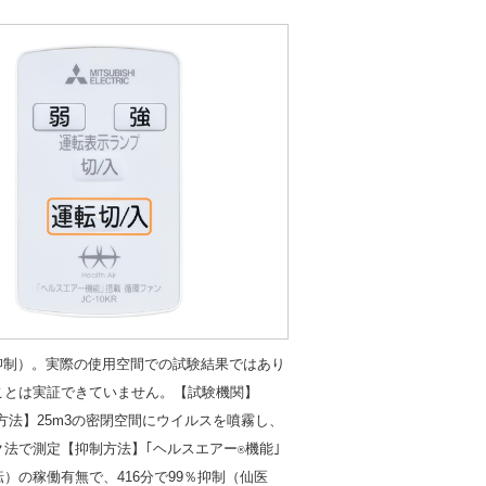
9%抑制）。実際の使用空間での試験結果ではあり
ことは実証できていません。【試験機関】
法】25m3の密閉空間にウイルスを噴霧し、
法で測定【抑制方法】｢ヘルスエアー
機能｣
®
）の稼働有無で、416分で99％抑制（仙医