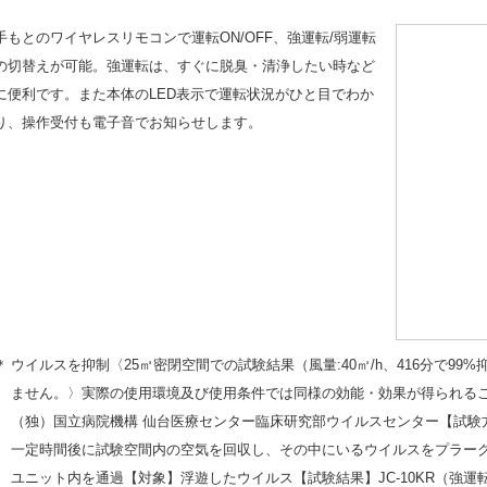
手もとのワイヤレスリモコンで運転ON/OFF、強運転/弱運転
の切替えが可能。強運転は、すぐに脱臭・清浄したい時など
に便利です。また本体のLED表示で運転状況がひと目でわか
り、操作受付も電子音でお知らせします。
＊
ウイルスを抑制〈25㎥密閉空間での試験結果（風量:40㎥/h、416分で9
ません。〉実際の使用環境及び使用条件では同様の効能・効果が得られる
（独）国立病院機構 仙台医療センター臨床研究部ウイルスセンター【試験方
一定時間後に試験空間内の空気を回収し、その中にいるウイルスをプラーク
ユニット内を通過【対象】浮遊したウイルス【試験結果】JC-10KR（強運転