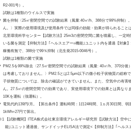
R2-001号）。
試験は1種類のウイルスで実施
＊
菌を抑制〈25㎥密閉空間での試験結果（風量:40㎥/h、388分で99%抑
ん。〉実際の使用環境及び使用条件では同様の効能・効果が得られること
北里環境科学センター【試験方法】25m3の密閉空間に菌を噴霧し、一定
いる菌を測定【抑制方法】｢ヘルスエアー
機能｣ユニット内を通過【対象】
®
稼働有無で、388分で99％抑制（北生発2015-0046号）。
試験は1種類の菌で実施
＊
PM2.5を99%除去〈27.5㎥密閉空間での試験結果（風量: 40㎥/h、3
は考慮しておりません。〉PM2.5とは2.5μm以下の微小粒子状物質の総称
子状物質については、除去の確認ができていません。また、空気中の有害
ん。27.5㎥の密閉空間での効果であり、実使用環境下での効果とは異なります。
10Kを運転（強運転）。
＊
電気代約139円/月。【算出条件】運転時間：1日24時間、1ヵ月30日間、弱運転
1kWh=27円で算出。
※1
【試験機関】ITEA株式会社東京環境アレルギー研究所【試験方法】空中
能｣ユニット通過後、サンドイッチELISA法で測定<【抑制方法】｢ヘルス