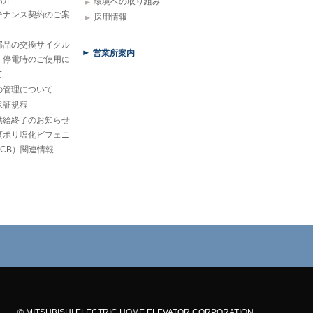
紹介
環境への取り組み
テナンス契約のご案
採用情報
部品の交換サイクル
営業所案内
・停電時のご使用に
て
の管理について
保証規程
供給終了のお知らせ
度ポリ塩化ビフェニ
PCB）関連情報
© MITSUBISHI ELECTRIC HOME ELEVATOR CORPORATION