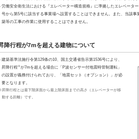
●
労働安全衛生法における『エレベーター構造規格』に準拠したエレベーターで
号から第5号に該当する事業場へ設置することはできません。また、当該事
築等の工事の作業に使用することはできません。
昇降行程が7mを超える建物について
●
建築基準法施行令第129条の10、国土交通省告示第1536号により、
※
昇降行程
が7mを超える場合に「P波センサー付地震時管制運転」
の設置が義務付けられており、「地震セット（オプション）」が必
要となります。
※昇降行程とは最下階床面から最上階床面までの高さ（エレベーターが移
動する距離）です。