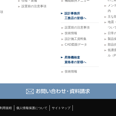
のご
仕様・装備
機能維持メニュー
メン
設置前の注意事項
内
項
設計事務所
主な
工務店の皆様へ
地震
設置前の注意事項
つい
技術情報
日常
設計施工資料集
製品
CAD図面データ
部品
低濃
ル（
昇降機検査
資格者の皆様へ
技術情報
利用規程
個人情報保護について
サイトマップ