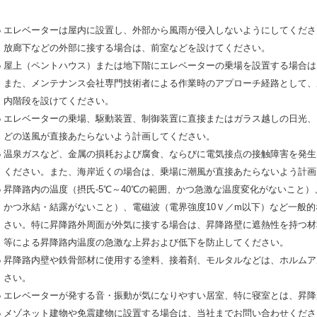
●
エレベーターは屋内に設置し、外部から風雨が侵入しないようにしてくださ
放廊下などの外部に接する場合は、前室などを設けてください。
●
屋上（ペントハウス）または地下階にエレベーターの乗場を設置する場合は
また、メンテナンス会社専門技術者による作業時のアプローチ経路として、
内階段を設けてください。
●
エレベーターの乗場、駆動装置、制御装置に直接またはガラス越しの日光、
どの送風が直接あたらないよう計画してください。
●
温泉ガスなど、金属の損耗および腐食、ならびに電気接点の接触障害を発生
ください。また、海岸近くの場合は、乗場に潮風が直接あたらないよう計画
●
昇降路内の温度（摂氏‐5℃～40℃の範囲、かつ急激な温度変化がないこと）
かつ氷結・結露がないこと）、電磁波（電界強度10Ｖ／m以下）など一般
さい。特に昇降路外周面が外気に接する場合は、昇降路壁に遮熱性を持つ材
等による昇降路内温度の急激な上昇および低下を防止してください。
●
昇降路内壁や鉄骨部材に使用する塗料、接着剤、モルタルなどは、ホルムア
さい。
●
エレベーターが発する音・振動が気になりやすい居室、特に寝室とは、昇降
●
メゾネット建物や免震建物に設置する場合は、当社までお問い合わせくださ