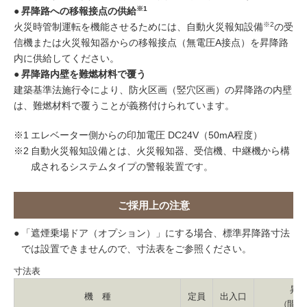
※1
●
昇降路への移報接点の供給
※2
火災時管制運転を機能させるためには、自動火災報知設備
の受
信機または火災報知器からの移報接点（無電圧A接点）を昇降路
内に供給してください。
●
昇降路内壁を難燃材料で覆う
建築基準法施行令により、防火区画（竪穴区画）の昇降路の内壁
は、難燃材料で覆うことが義務付けられています。
※1
エレベーター側からの印加電圧 DC24V（50mA程度）
※2
自動火災報知設備とは、火災報知器、受信機、中継機から構
成されるシステムタイプの警報装置です。
ご採用上の注意
●
「遮煙乗場ドア（オプション）」にする場合、標準昇降路寸法
では設置できませんので、寸法表をご参照ください。
寸法表
昇降
機　種
定員
出入口
（間口