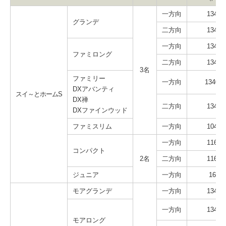
一方向
1340 
グランデ
二方向
1340 
一方向
1340 
ファミロング
二方向
1340 
3名
ファミリー
一方向
1340 ×
DXアバンティ
スイ～とホームS
DX禅
二方向
1340 
DXファインウッド
ファミスリム
一方向
1040 
一方向
1165 
コンパクト
2名
二方向
1165 
ジュニア
一方向
1670
モアグランデ
一方向
1340 
一方向
1340 
モアロング