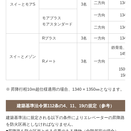
二方向
1340 
スイ～とモアS
3名
一方向
1340 
モアプラス
モアスタンダード
二方向
1340 
Rプラス
3名
一方向
1340
鉄骨造、コ
1450 
スイ～とメゾン
Rメート
3名
一方向
1500〜
1500
※
昇降行程10m超仕様適用の場合、1340 × 1350㎜となります。
建築基準法令第112条の4、11、19の規定（参考）
建築基準法に規定される以下の条件によりエレベーターの昇降路
を防火区画としなければなりません。
■昇降路を防火区画とする必要のある建物（全階居室の場合）