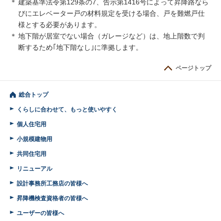
＊
建築基準法令第129条の7、告示第1416号によって昇降路なら
びにエレベーター戸の材料規定を受ける場合、戸を難燃戸仕
様とする必要があります。
＊
地下階が居室でない場合（ガレージなど）は、地上階数で判
断するため｢地下階なし｣に準拠します。
ページトップ
総合トップ
くらしに合わせて、もっと使いやすく
個人住宅用
小規模建物用
共同住宅用
リニューアル
設計事務所
工務店の皆様へ
昇降機検査
資格者の皆様へ
ユーザーの皆様へ