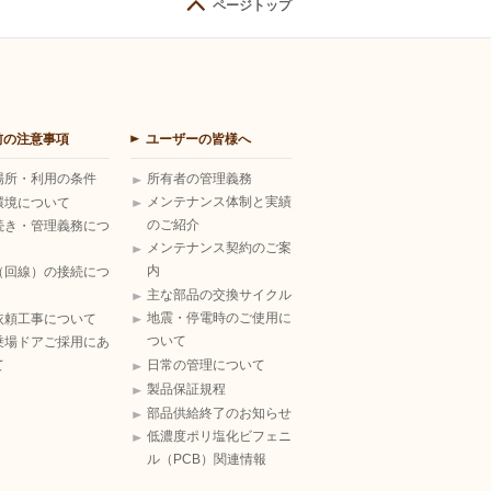
ページトップ
前の注意事項
ユーザーの皆様へ
場所・利用の条件
所有者の管理義務
メンテナンス体制と実績
環境について
のご紹介
続き・管理義務につ
メンテナンス契約のご案
内
（回線）の接続につ
主な部品の交換サイクル
地震・停電時のご使用に
依頼工事について
ついて
乗場ドアご採用にあ
て
日常の管理について
製品保証規程
部品供給終了のお知らせ
低濃度ポリ塩化ビフェニ
ル（PCB）関連情報