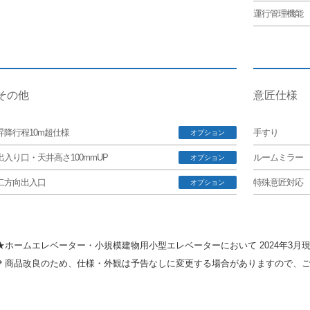
運行管理機能
その他
意匠仕様
昇降行程10m超仕様
手すり
オプション
出入り口・天井高さ100mmUP
ルームミラー
オプション
二方向出入口
特殊意匠対応
オプション
★ホームエレベーター・小規模建物用小型エレベーターにおいて 2024年3月現
＊商品改良のため、仕様・外観は予告なしに変更する場合がありますので、