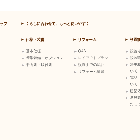
ップ
くらしに合わせて、もっと使いやすく
仕様・装備
リフォーム
設置
基本仕様
Q&A
設置
標準装備・オプション
レイアウトプラン
設置
法手
平面図・取付図
設置までの流れ
いて
リフォーム融資
電話
いて
建築
遮煙
たっ