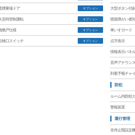
遮煙乗場ドア
大型ボタン付
オプション
火災時管制運転
聴覚障がい者
オプション
難燃戸仕様
車いすガード
オプション
点検口スイッチ
点字表示
オプション
情報表示パネ
音声アナウン
到着予報チャ
防犯
ルーム内防犯
警報装置
運行管理
非停止階設定