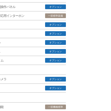
副操作パネル
オプション
対応用インターホン
一部標準装備
オプション
オプション
ル
オプション
ス
オプション
イム
オプション
カメラ
オプション
オプション
機能
一部機種標準