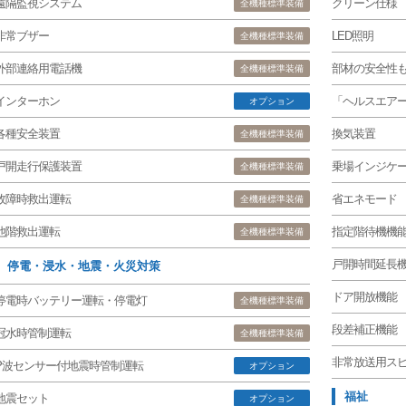
遠隔監視システム
クリーン仕様
全機種標準装備
非常ブザー
LED照明
全機種標準装備
外部連絡用電話機
部材の安全性
全機種標準装備
インターホン
「ヘルスエアー
オプション
各種安全装置
換気装置
全機種標準装備
戸開走行保護装置
乗場インジケ
全機種標準装備
故障時救出運転
省エネモード
全機種標準装備
他階救出運転
指定階待機機
全機種標準装備
戸開時間延長
停電・浸水・地震・火災対策
ドア開放機能
停電時バッテリー運転・停電灯
全機種標準装備
段差補正機能
冠水時管制運転
全機種標準装備
非常放送用ス
P波センサー付地震時管制運転
オプション
福祉
地震セット
オプション