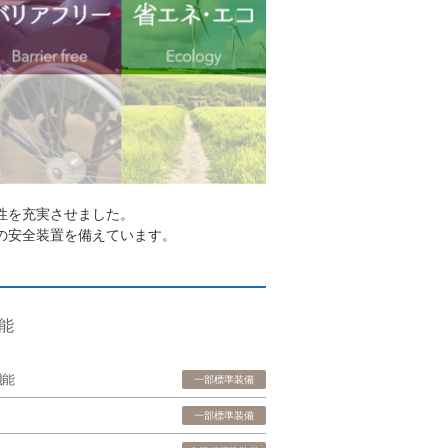
性を充実させました。
の安全装置を備えています。
能
機能
一部標準装備
一部標準装備